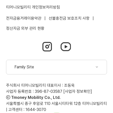
티머니모빌리티 개인정보처리방침
전자금융거래이용약관
|
선불충전금 보호조치 사항
|
정산자금 외부 관리 현황
인스타그램
유튜브
바로가기
바로가기
(새
(새
창
창
Family Site
열림)
열림)
드롭다운
열림
주식회사 티머니모빌리티 대표이사 : 조동욱
(새
사업자 등록번호 : 396-87-03587
[사업자 정보확인]
창
ⓒ Tmoney Mobility Co., Ltd.
열림)
서울특별시 중구 후암로 110 서울시티타워 12층 티머니모빌리티
| 고객센터 : 1644-3070