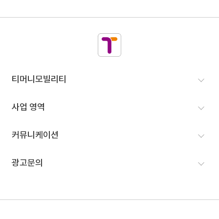
티머니모빌리티
티머니모빌리티
인사말
사업 영역
VISION
MaaS 사업
커뮤니케이션
인재영입
택시 사업
뉴스룸
광고문의
연혁
고속/시외버스 예매
홍보
IR정보
광고문의
결제 사업