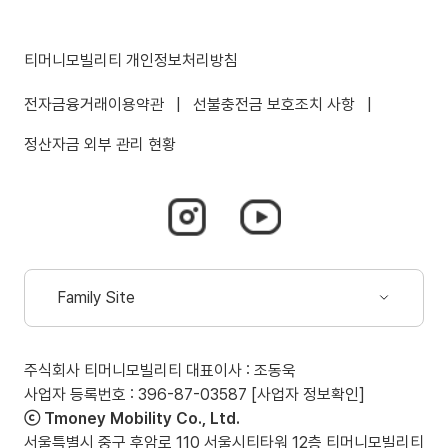
티머니모빌리티 개인정보처리방침
전자금융거래이용약관
|
선불충전금 보호조치 사항
|
정산자금 외부 관리 현황
인스타그램
유튜브
바로가기
바로가기
(새
(새
창
창
Family Site
열림)
열림)
드롭다운
열림
주식회사 티머니모빌리티 대표이사 : 조동욱
(새
사업자 등록번호 : 396-87-03587
[사업자 정보확인]
창
ⓒ Tmoney Mobility Co., Ltd.
열림)
서울특별시 중구 후암로 110 서울시티타워 12층 티머니모빌리티