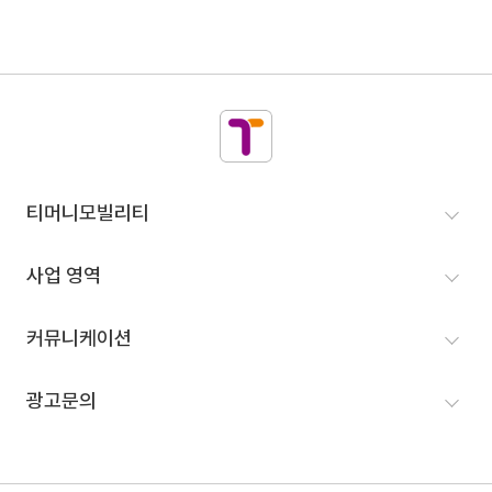
티머니모빌리티
티머니모빌리티
인사말
사업 영역
VISION
MaaS 사업
커뮤니케이션
인재영입
택시 사업
뉴스룸
광고문의
연혁
고속/시외버스 예매
홍보
IR정보
광고문의
결제 사업