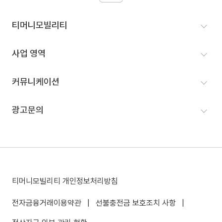
티머니모빌리티
인사말
사업 영역
VISION
MaaS 사업
커뮤니케이션
인재영입
택시 사업
뉴스룸
광고문의
연혁
고속/시외버스 예매
홍보
IR정보
광고문의
결제 사업
티머니모빌리티 개인정보처리방침
전자금융거래이용약관
|
선불충전금 보호조치 사항
|