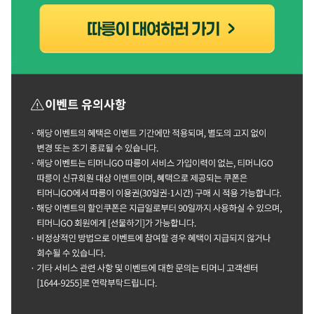
(새
창
열림)