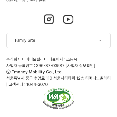
정산자금 외부 관리 현황
인스타그램
유튜브
바로가기
바로가기
(새
(새
창
창
Family Site
열림)
열림)
드롭다운
열림
주식회사 티머니모빌리티 대표이사 : 조동욱
(새
사업자 등록번호 : 396-87-03587
[사업자 정보확인]
창
ⓒ Tmoney Mobility Co., Ltd.
열림)
서울특별시 중구 후암로 110 서울시티타워 12층 티머니모빌리티
| 고객센터 : 1644-3070