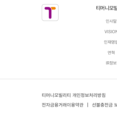
티머니모빌리티
티머니모
인사말
VISIO
인재영
연혁
IR정보
티머니모빌리티 개인정보처리방침
전자금융거래이용약관
|
선불충전금 