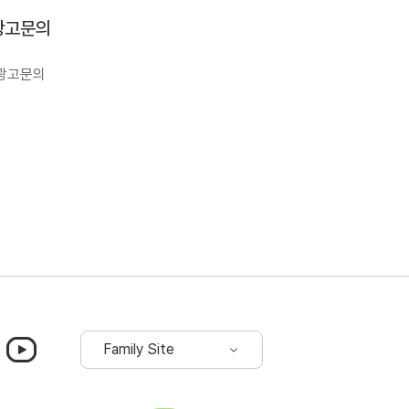
광고문의
광고문의
그램
유튜브
Family Site
드롭다운
기
바로가기
열림
(새