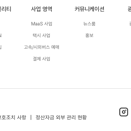
빌리티
사업 영역
커뮤니케이션
MaaS 사업
뉴스룸
N
택시 사업
홍보
입
고속/시외버스 예매
결제 사업
인스타
보호조치 사항
|
정산자금 외부 관리 현황
바로가
(새