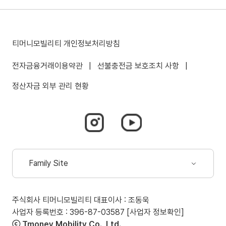
티머니모빌리티 개인정보처리방침
전자금융거래이용약관
|
선불충전금 보호조치 사항
|
정산자금 외부 관리 현황
인스타그램
유튜브
바로가기
바로가기
(새
(새
창
창
Family Site
열림)
열림)
드롭다운
열림
주식회사 티머니모빌리티 대표이사 : 조동욱
(새
사업자 등록번호 : 396-87-03587
[사업자 정보확인]
창
ⓒ Tmoney Mobility Co., Ltd.