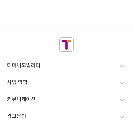
티머니모빌리티
티머니모빌리티
인사말
사업 영역
VISION
MaaS 사업
커뮤니케이션
인재영입
택시 사업
뉴스룸
광고문의
연혁
고속/시외버스 예매
홍보
IR정보
광고문의
결제 사업