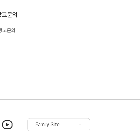
광고문의
광고문의
그램
유튜브
Family Site
드롭다운
기
바로가기
열림
(새