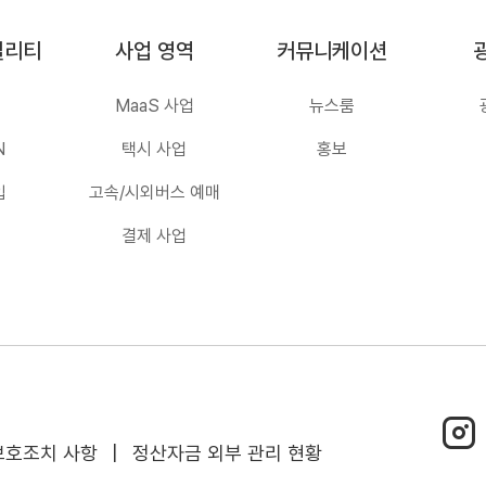
빌리티
사업 영역
커뮤니케이션
MaaS 사업
뉴스룸
N
택시 사업
홍보
입
고속/시외버스 예매
결제 사업
인스타
보호조치 사항
|
정산자금 외부 관리 현황
바로가
(새