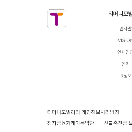
티머니모빌리티
티머니모
인사말
VISIO
인재영
연혁
IR정보
티머니모빌리티 개인정보처리방침
전자금융거래이용약관
|
선불충전금 